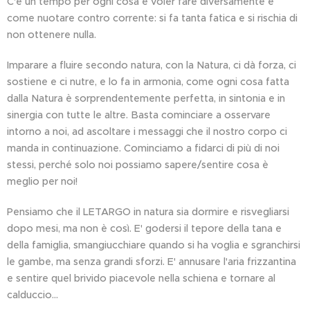
C'è un tempo per ogni cosa e voler fare diversamente è
come nuotare contro corrente: si fa tanta fatica e si rischia di
non ottenere nulla.
Imparare a fluire secondo natura, con la Natura, ci dà forza, ci
sostiene e ci nutre, e lo fa in armonia, come ogni cosa fatta
dalla Natura è sorprendentemente perfetta, in sintonia e in
sinergia con tutte le altre. Basta cominciare a osservare
intorno a noi, ad ascoltare i messaggi che il nostro corpo ci
manda in continuazione. Cominciamo a fidarci di più di noi
stessi, perché solo noi possiamo sapere/sentire cosa è
meglio per noi!
Pensiamo che il LETARGO in natura sia dormire e risvegliarsi
dopo mesi, ma non è così. E' godersi il tepore della tana e
della famiglia, smangiucchiare quando si ha voglia e sgranchirsi
le gambe, ma senza grandi sforzi. E' annusare l'aria frizzantina
e sentire quel brivido piacevole nella schiena e tornare al
calduccio...